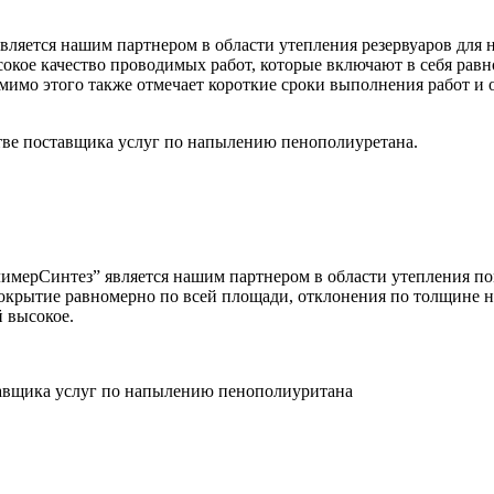
ется нашим партнером в области утепления резервуаров для 
сокое качество проводимых работ, которые включают в себя ра
мимо этого также отмечает короткие сроки выполнения работ и
ве поставщика услуг по напылению пенополиуретана.
имерСинтез” является нашим партнером в области утепления п
окрытие равномерно по всей площади, отклонения по толщине 
й высокое.
вщика услуг по напылению пенополиуритана