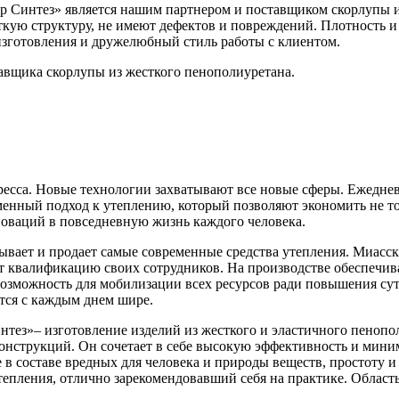
 Синтез» является нашим партнером и поставщиком скорлупы и
кую структуру, не имеют дефектов и повреждений. Плотность и
зготовления и дружелюбный стиль работы с клиентом.
вщика скорлупы из жесткого пенополиуретана.
ресса. Новые технологии захватывают все новые сферы. Ежедне
енный подход к утеплению, который позволяют экономить не то
новаций в повседневную жизнь каждого человека.
вает и продает самые современные средства утепления. Миасска
 квалификацию своих сотрудников. На производстве обеспечива
возможность для мобилизации всех ресурсов ради повышения су
тся с каждым днем шире.
тез»– изготовление изделий из жесткого и эластичного пенопо
онструкций. Он сочетает в себе высокую эффективность и миним
 в составе вредных для человека и природы веществ, простоту 
тепления, отлично зарекомендовавший себя на практике. Облас