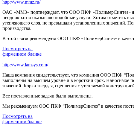
http://www.mmz.ru/
ОАО «ММЗ» подтверждает, что ООО ПКФ «ПолимерСинтез» явля
неоднократно оказывало подобные услуги. Хотим отметить вы
утепляющего слоя, не превышали установленных значений. По
производства.
В этой связи рекомендуем ООО ПКФ «ПолимерСинез» в качест
Посмотреть на
фирменном бланке
http://www.lamsys.com/
Наша компания свидетельствует, что компания ООО ПКФ “Пол
выполнены на высшем уровне и в короткий срок. Наносимое п
значений. Корка твердая, сцепления с утепляемой конструкцие
Все поставленные задачи были выполнены.
Мы рекомендуем ООО ПКФ “ПолимерСинтез” в качестве поста
Посмотреть на
фирменном бланке